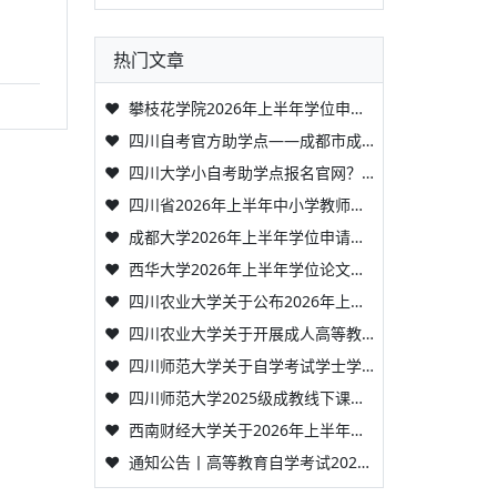
热门文章
❤
攀枝花学院2026年上半年学位申请通知
❤
四川自考官方助学点——成都市成华区新概念外语培训学校工商信息查询
❤
四川大学小自考助学点报名官网？哪个助学点包教材？
❤
四川省2026年上半年中小学教师资格考试（笔试）成绩即将发布
❤
成都大学2026年上半年学位申请及学位论文评审通知
❤
西华大学2026年上半年学位论文审查通知
❤
四川农业大学关于公布2026年上半年成人高等教育本科学士学位英语水平考试成绩的通知
❤
四川农业大学关于开展成人高等教育本科毕业生2026年上半年申请学士学位工作的通知
❤
四川师范大学关于自学考试学士学位申请外语水平测试政策调整的通知
❤
四川师范大学2025级成教线下课程第二批次安排通知
❤
西南财经大学关于2026年上半年（26.1次）高等教育自学考试本科毕业论文现场答辩的通知
❤
通知公告丨高等教育自学考试2026年全国统考（26.1次）西南财经大学考点公告