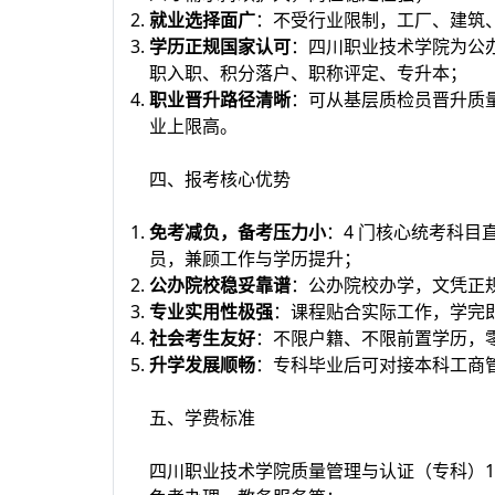
就业选择面广
：不受行业限制，工厂、建筑
学历正规国家认可
：四川职业技术学院为公
职入职、积分落户、职称评定、专升本；
职业晋升路径清晰
：可从基层质检员晋升质
业上限高。
四、报考核心优势
免考减负，备考压力小
：4 门核心统考科
员，兼顾工作与学历提升；
公办院校稳妥靠谱
：公办院校办学，文凭正
专业实用性极强
：课程贴合实际工作，学完
社会考生友好
：不限户籍、不限前置学历，
升学发展顺畅
：专科毕业后可对接本科工商
五、学费标准
四川职业技术学院质量管理与认证（专科）1+