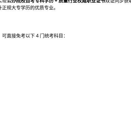
实现
公办院校自考专科学历 + 质量行业权威职业证书
双证同步获
升正规大专学历的优质专业。
，可直接免考以下 4 门统考科目：