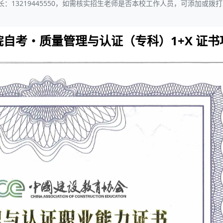
13219445550，如需核实招生老师是否本校工作人员，可添加或拨
院自考・质量管理与认证（专科）1+X 证书